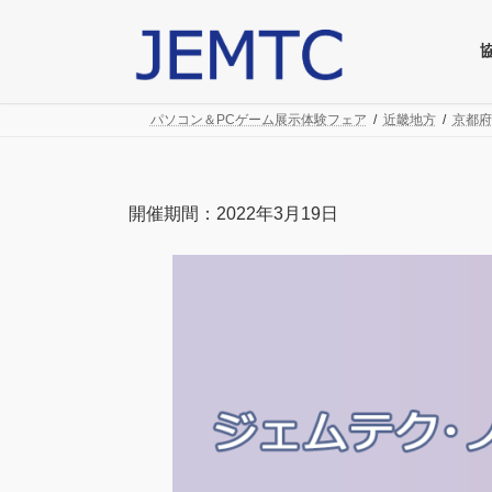
コ
ナ
ン
ビ
テ
ゲ
ン
ー
ツ
シ
パソコン＆PCゲーム展示体験フェア
近畿地方
京都府
へ
ョ
ス
ン
キ
に
ッ
移
開催期間：2022年3月19日
プ
動