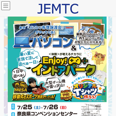
コ
ナ
ン
ビ
テ
ゲ
ン
ー
ツ
シ
へ
ョ
ス
ン
キ
に
ッ
移
プ
動