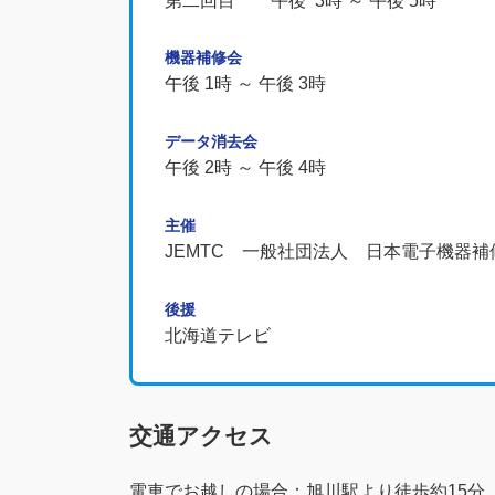
第二回目 午後 3時 ～ 午後 5時
機器補修会
午後 1時 ～ 午後 3時
データ消去会
午後 2時 ～ 午後 4時
主催
JEMTC 一般社団法人 日本電子機器補
後援
北海道テレビ
交通アクセス
電車でお越しの場合：旭川駅より徒歩約15分