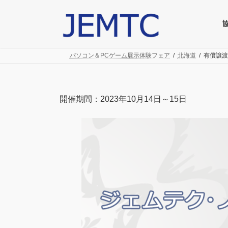
コ
ナ
ン
ビ
テ
ゲ
ン
ー
ツ
シ
パソコン＆PCゲーム展示体験フェア
北海道
有償譲渡
へ
ョ
ス
ン
キ
に
ッ
移
開催期間：2023年10月14日～15日
プ
動