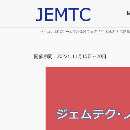
コ
ナ
ン
ビ
テ
ゲ
ン
ー
ツ
シ
パソコン＆PCゲーム展示体験フェア
中国地方
広島県
へ
ョ
ス
ン
キ
に
ッ
移
開催期間：2022年11月15日～20日
プ
動