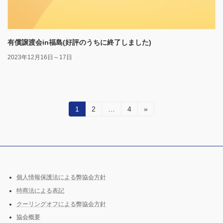
有償譲渡会in福島(好評のうちに終了しました)
2023年12月16日～17日
投
固
固
固
1
2
…
4
»
定
定
定
稿
ペ
ペ
ペ
ー
ー
ー
の
ジ
ジ
ジ
ペ
ー
個人情報保護法による弊協会方針
特商法による表記
ジ
クーリングオフによる弊協会方針
送
協会概要