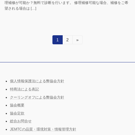
理補修が可能か？無料で診断を行います。 修理補修可能な場合、補修をご希
望される場合は […]
投
固
固
1
2
»
定
定
稿
ペ
ペ
ー
ー
の
ジ
ジ
ペ
ー
個人情報保護法による弊協会方針
特商法による表記
ジ
クーリングオフによる弊協会方針
送
協会概要
り
協会定款
総合お問合せ
JEMTCの品質・環境対策・情報管理方針