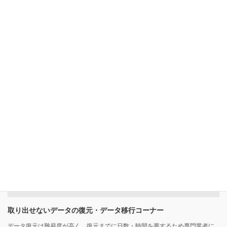
iPad（各世代再生品）も安価でお求めいただけます！ 再生MacBookも見て！
触って！起動確認をして選べます！ Apple製品は展示品限りとなります。台
数終了の際はご容赦下さい。 下記バナーをクリックするとトップページ […]
取り出せないデータの復元・データ移行コーナー
データ復元は難易度が高く、復元までに日数・時間を要するため専門業者に